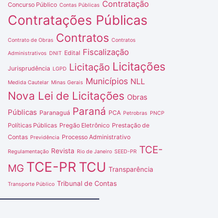
Contratação
Concurso Público
Contas Públicas
Contratações Públicas
Contratos
Contrato de Obras
Contratos
Fiscalização
Edital
Administrativos
DNIT
Licitações
Licitação
Jurisprudência
LGPD
Municípios
NLL
Medida Cautelar
Minas Gerais
Nova Lei de Licitações
Obras
Paraná
Públicas
Paranaguá
PCA
Petrobras
PNCP
Políticas Públicas
Pregão Eletrônico
Prestação de
Contas
Processo Administrativo
Previdência
TCE-
Revista
Regulamentação
Rio de Janeiro
SEED-PR
TCE-PR
TCU
MG
Transparência
Tribunal de Contas
Transporte Público