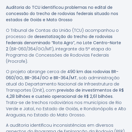
Auditoria do TCU identificou problemas no edital de
concessão do trecho de rodovias federais situado nos
estados de Goiás e Mato Grosso
O Tribunal de Contas da União (TCU) acompanhou o
processo de
desestatização do trecho de rodovias
federais denominado “Rota Agro”, no Lote Centro-Norte
2
(BR-060/364/GO/MT), integrante da 5ª etapa do
Programa de Concessões de Rodovias Federais
(Procrofe).
O projeto abrange cerca de
490 km das rodovias BR-
060/GO, BR-364/GO e BR-364/MT
, sob administração
atual do Departamento Nacional de Infraestrutura de
Transportes (Dnit), com
previsão de investimentos de R$
4,28 bilhões e custeio operacional de R$ 2,61 bilhões
.
Trata-se de trechos rodoviários nos municípios de Rio
Verde e Jataí, no Estado de Goiás, e Rondonópolis e Alto
Araguaia, no Estado do Mato Grosso.
A auditoria identificou inconsistências em diversos
aspectos do Programa de Exploração da Rodovia (PER),