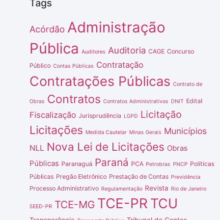
Tags
Administração
Acórdão
Pública
Auditoria
CAGE
Concurso
Auditores
Contratação
Público
Contas Públicas
Contratações Públicas
Contrato de
Contratos
Edital
Obras
Contratos Administrativos
DNIT
Licitação
Fiscalização
Jurisprudência
LGPD
Licitações
Municípios
Medida Cautelar
Minas Gerais
Nova Lei de Licitações
NLL
Obras
Paraná
Públicas
Paranaguá
PCA
Políticas
Petrobras
PNCP
Públicas
Pregão Eletrônico
Prestação de Contas
Previdência
Revista
Processo Administrativo
Regulamentação
Rio de Janeiro
TCE-PR
TCU
TCE-MG
SEED-PR
Transparência
Tribunal de Contas